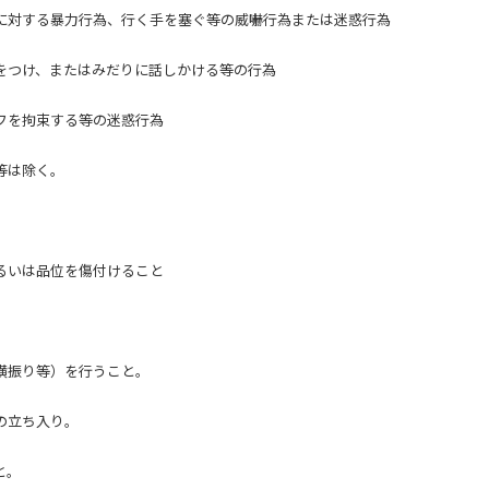
に対する暴力行為、行く手を塞ぐ等の威嚇行為または迷惑行為
をつけ、またはみだりに話しかける等の行為
フを拘束する等の迷惑行為
等は除く。
るいは品位を傷付けること
横振り等）を行うこと。
の立ち入り。
と。