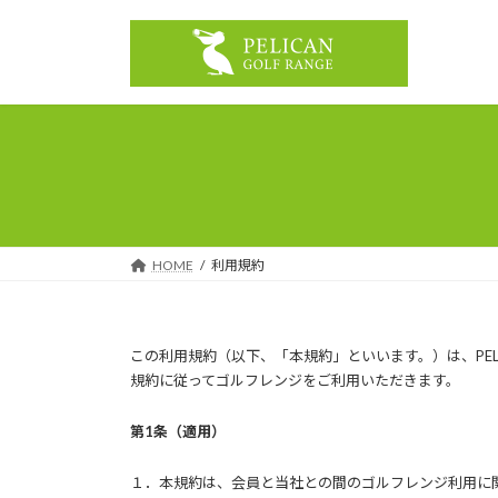
コ
ナ
ン
ビ
テ
ゲ
ン
ー
ツ
シ
へ
ョ
ス
ン
キ
に
ッ
移
プ
動
HOME
利用規約
この利用規約（以下、「本規約」といいます。）は、PEL
規約に従ってゴルフレンジをご利用いただきます。
第1条（適用）
１．本規約は、会員と当社との間のゴルフレンジ利用に