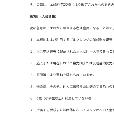
６．会員は、本規約(第22条により改定されたものを含
第3条（入会資格）
次の各号のいずれかに該当する者は会員になることはで
１．本規約および利用するゴルフレンジの諸規則を遵守
２．入会申込書等に記載された本人と同一人物であるこ
３．過去または現在において暴力団または反社会的勢力
４．医師等により運動を禁じられている者。
５．伝染病、その他、他人に伝染または感染する恐れの
６．6歳（小学生以上）に達していない者
７．所属する学校または団体においてスタジオへの入会