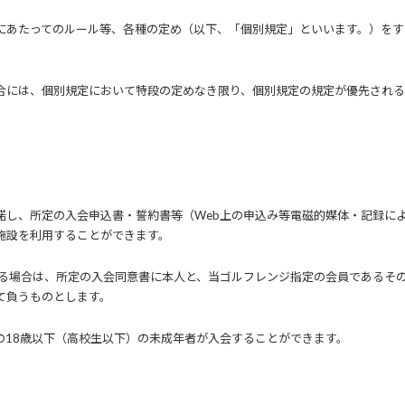
にあたってのルール等、各種の定め（以下、「個別規定」といいます。）をす
合には、個別規定において特段の定めなき限り、個別規定の規定が優先される
諾し、所定の入会申込書・誓約書等（Web上の申込み等電磁的媒体・記録に
施設を利用することができます。
する場合は、所定の入会同意書に本人と、当ゴルフレンジ指定の会員であるそ
て負うものとします。
の18歳以下（高校生以下）の未成年者が入会することができます。