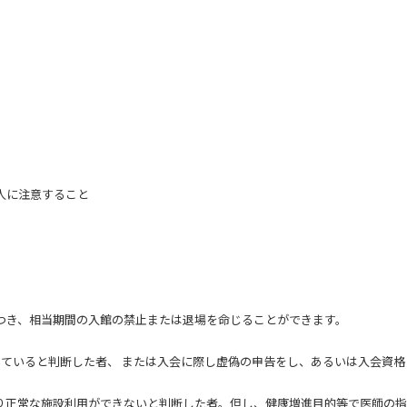
人に注意すること
つき、相当期間の入館の禁止または退場を命じることができます。
いていると判断した者、 または入会に際し虚偽の申告をし、あるいは入会資
り正常な施設利用ができないと判断した者。但し、健康増進目的等で医師の